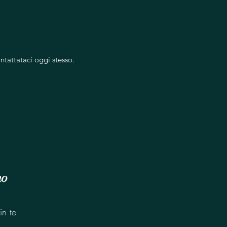
ntattataci oggi stesso.
no
in te