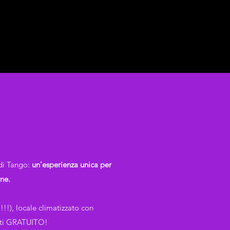
 di Tango:
un'esperienza unica per
ne.
!!), locale climatizzato con
posti GRATUITO!